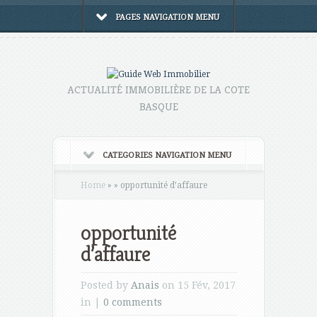
PAGES NAVIGATION MENU
ACTUALITÉ IMMOBILIÈRE DE LA COTE
BASQUE
CATEGORIES NAVIGATION MENU
Home
»
»
opportunité d’affaure
opportunité
d’affaure
Posted by
Anais
on 15 Fév, 2017
in |
0 comments