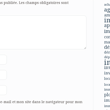
as publiée.
Les champs obligatoires sont
ach
ag
am
i
ap
im
con
ma
dé
dé
dép
i
in
in
loc
loca
imm
pl
im
e-mail et mon site dans le navigateur pour mon
imm