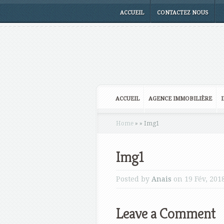
ACCUEIL
CONTACTEZ NOUS
ACCUEIL
AGENCE IMMOBILIÈRE
Home
»
»
Img1
Img1
Posted by
Anais
on 19 Fév, 201
Leave a Comment