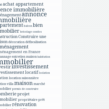
achat appartement
at
ence immobilière
annonce
énagement
mmobilière
bien
partement
balcon
mobilier
bricolage
condos
struction
Construire une
ison
décoration
défiscalisation
ménagement
ménagement en France
annage
entretien maison
habitation
mmobilier
investissement
vestir
vestissement locatif
Isolation
ation
location saisonnière
maison
tion villa
marché
obilier
permis de construire
omberie
projet
mobilier
propriétaire
prêt
rénovation
obilier