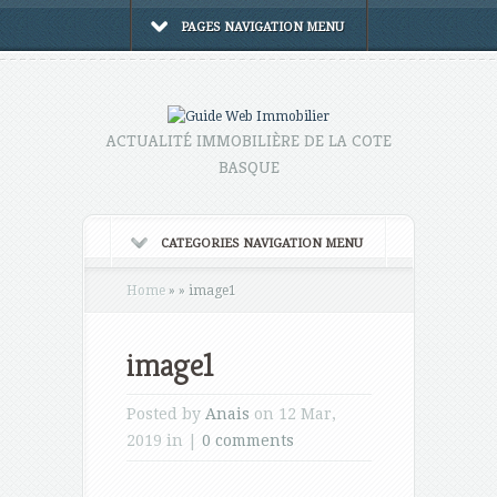
PAGES NAVIGATION MENU
ACTUALITÉ IMMOBILIÈRE DE LA COTE
BASQUE
CATEGORIES NAVIGATION MENU
Home
»
»
image1
image1
Posted by
Anais
on 12 Mar,
2019 in |
0 comments