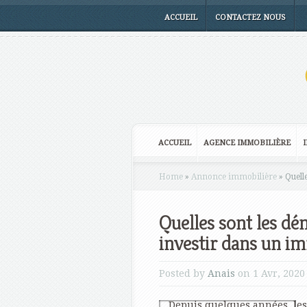
ACCUEIL
CONTACTEZ NOUS
ACCUEIL
AGENCE IMMOBILIÈRE
Home
»
Annonce immobilière
»
Quelle
Quelles sont les d
investir dans un i
Posted by
Anais
on 1 Avr, 2020
Depuis quelques années, les