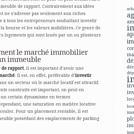
mmeuble de rapport. Contrairement aux idées
ach
nt ne s’adresse pas seulement aux riches
ag
ite à tous les entrepreneurs souhaitant investir
am
i
 la bourse et les valeurs mobilières. Ce genre de
ap
rs logements qui sont loués par un ou plusieurs
im
con
ment le marché immobilier
ma
 un immeuble
dé
dé
 de rapport
, il est important d’avoir une
dép
 marché
. Il est, en effet, préférable d’
investir
i
ns un secteur où le marché locatif est attractif.
in
nts construits est important, on peut en
in
e un certain dynamisme en termes
loc
Cependant, une saturation en matière locative
loca
ouler. Pour un placement rentable, il est
imm
pl
euble possédant des emplacements de parking
im
imm