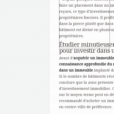
faire un placement dans un i
reçues, ce type d’investisseme
propriétaires fonciers. Il prof
dans la pierre plutôt que dans
bâtiment est divisé en plusieu
propriétaires.
Étudier minutieuse
pour investir dans
Avant d’
acquérir un immeuble
connaissance approfondie du
dans un immeuble
implanté da
Si le nombre de bâtiments réce
conclure que la zone présent
d’investissement immobilier. 
sur le moyen terme peut en déc
recommandé d’acheter un imm
en centre-ville de préférence.