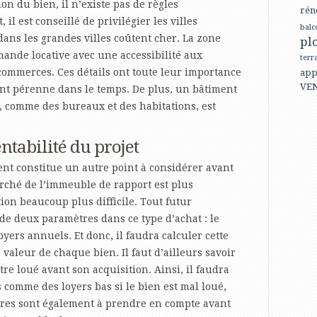
ion du bien, il n’existe pas de règles
rén
, il est conseillé de privilégier les villes
balc
ans les grandes villes coûtent cher. La zone
pl
mande locative avec une accessibilité aux
terr
ommerces. Ces détails ont toute leur importance
app
VE
nt pérenne dans le temps. De plus, un bâtiment
, comme des bureaux et des habitations, est
entabilité du projet
ent constitue un autre point à considérer avant
rché de l’immeuble de rapport est plus
tion beaucoup plus difficile. Tout futur
de deux paramètres dans ce type d’achat : le
yers annuels. Et donc, il faudra calculer cette
a valeur de chaque bien. Il faut d’ailleurs savoir
e loué avant son acquisition. Ainsi, il faudra
 comme des loyers bas si le bien est mal loué,
res sont également à prendre en compte avant