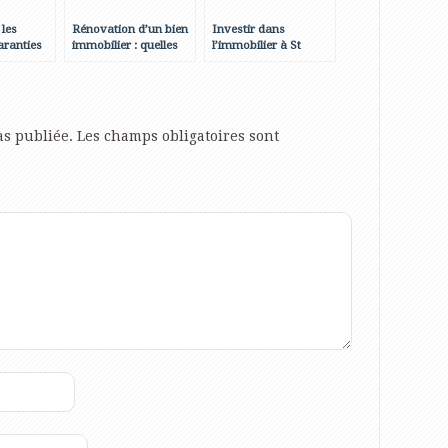
 les
Rénovation d’un bien
Investir dans
aranties
immobilier : quelles
l’immobilier à St
 un
démarches ?
Barth : les
ent en
informations à
connaître
as publiée.
Les champs obligatoires sont