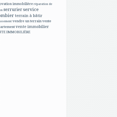
ovation immobilière
réparation de
service
serrurier
on
ombier
terrain à bâtir
vendre un terrain
vente
assement
vente immobilier
artement
NTE IMMOBILIÈRE