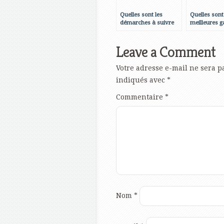
Quelles sont les
Quelles sont
démarches à suivre
meilleures g
pour déménager à
pour réussir
l’étranger ?
investissem
Leave a Comment
LMNP ?
Votre adresse e-mail ne sera p
indiqués avec
*
Commentaire
*
Nom
*