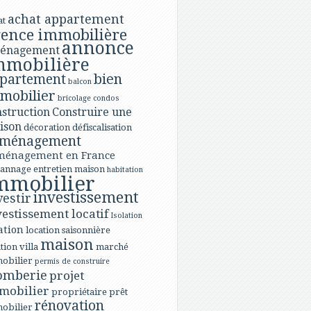
achat appartement
at
ence immobilière
annonce
énagement
mmobilière
bien
partement
balcon
mobilier
bricolage
condos
struction
Construire une
ison
décoration
défiscalisation
ménagement
ménagement en France
annage
entretien maison
habitation
mmobilier
investissement
vestir
vestissement locatif
Isolation
ation
location saisonnière
maison
tion villa
marché
obilier
permis de construire
omberie
projet
mobilier
propriétaire
prêt
rénovation
obilier