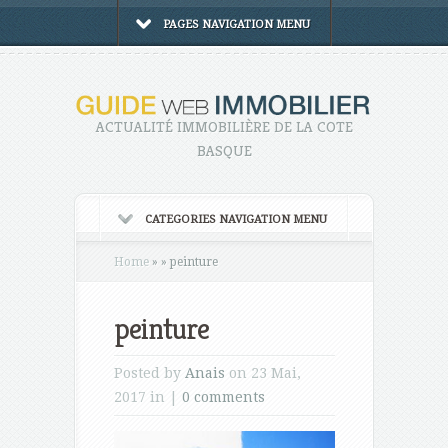
PAGES NAVIGATION MENU
ACTUALITÉ IMMOBILIÈRE DE LA COTE
BASQUE
CATEGORIES NAVIGATION MENU
Home
»
»
peinture
peinture
Posted by
Anais
on 23 Mai,
2017 in |
0 comments