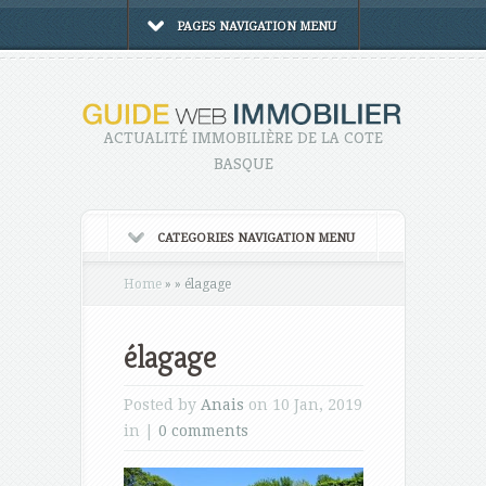
PAGES NAVIGATION MENU
ACTUALITÉ IMMOBILIÈRE DE LA COTE
BASQUE
CATEGORIES NAVIGATION MENU
Home
»
»
élagage
élagage
Posted by
Anais
on 10 Jan, 2019
in |
0 comments