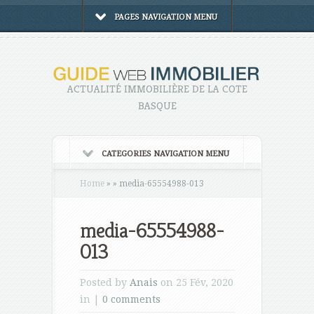
PAGES NAVIGATION MENU
ACTUALITÉ IMMOBILIÈRE DE LA COTE
BASQUE
CATEGORIES NAVIGATION MENU
Home
»
»
media-65554988-013
media-65554988-
013
Posted by
Anais
on 25 Fév, 2020
in |
0 comments