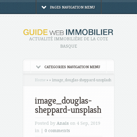
PAGES NAVIGATION MENU
ACTUALITÉ IMMOBILIÈRE DE LA COTE
BASQUE
CATEGORIES NAVIGATION MENU
Home
»
»
image_douglas-sheppard-unsplash
image_douglas-
sheppard-unsplash
Posted by
Anais
on 4 Sep, 2019
in |
0 comments