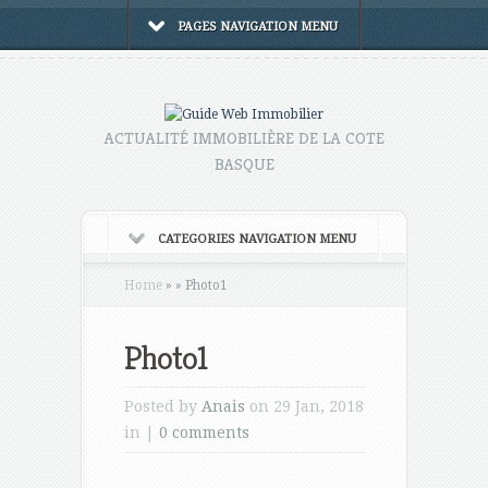
PAGES NAVIGATION MENU
ACTUALITÉ IMMOBILIÈRE DE LA COTE
BASQUE
CATEGORIES NAVIGATION MENU
Home
»
»
Photo1
Photo1
Posted by
Anais
on 29 Jan, 2018
in |
0 comments