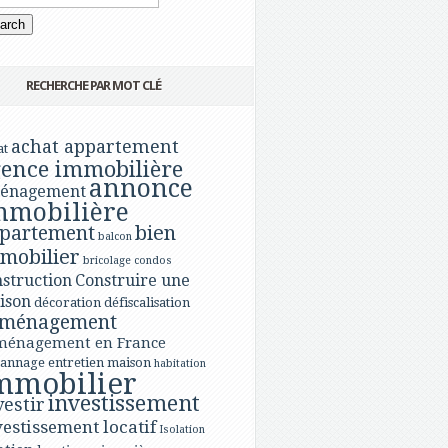
RECHERCHE PAR MOT CLÉ
achat appartement
at
ence immobilière
annonce
énagement
mmobilière
bien
partement
balcon
mobilier
bricolage
condos
struction
Construire une
ison
décoration
défiscalisation
ménagement
ménagement en France
annage
entretien maison
habitation
mmobilier
investissement
vestir
vestissement locatif
Isolation