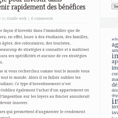
enir rapidement des bénéfices
9 in
Guide web
|
0 comments
de façon d’investir dans l’immobilier que de
ez, en effet, louer à des étudiants, des familles,
ach
 âgées, des colocataires, des touristes,
ag
 beaucoup de stratégies à connaître et à maîtriser
am
i
aura ses spécificités et aucune de ces stratégies
ap
n.
im
e si vous recherchez comme tout le monde vous
con
out le monde. Alors il va falloir oublier les
ma
tudiant. Ce type d’investissement n’est
dé
 Oubliez également l’achat d’un appartement en
dé
dép
 l’imposition sur les loyers au foncier annulerait
i
 devoir innover.
in
ques qui permettent d’augmenter le rendement
in