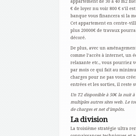
appartement de 30 à 40 m2 bien
€ de loyer nu voir 800 € s’il es
banque vous financera si la 
Cet appartement en centre-vil
plus 20000€ de travaux pourra ê
décoré.
De plus, avec un aménagement 
comme l’accès à internet, un é
relaxante etc., vous pourriez
par mois ce qui fait au minimu
charges pour ne pas vous créer
entrées et les sorties, il rest
Un T2 disponible à 50€ la nuit à 
multiples autres sites web. Le t
de charges et net d’impôts.
La division
La troisième stratégie ultra re
connaissances techniques et ad