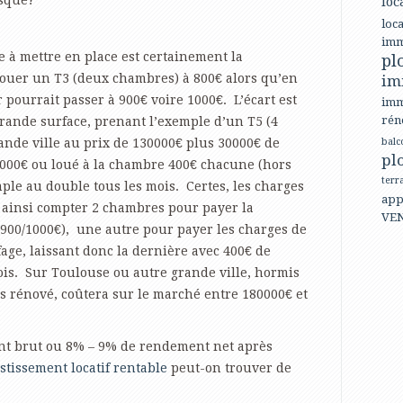
isque?
loc
loca
imm
 à mettre en place est certainement la
pl
 louer un T3 (deux chambres) à 800€ alors qu’en
im
r pourrait passer à 900€ voire 1000€. L’écart est
imm
rén
rande surface, prenant l’exemple d’un T5 (4
nde ville au prix de 130000€ plus 30000€ de
balc
pl
1000€ ou loué à la chambre 400€ chacune (hors
terr
mple au double tous les mois. Certes, les charges
app
ainsi compter 2 chambres pour payer la
VE
 900/1000€), une autre pour payer les charges de
fage, laissant donc la dernière avec 400€ de
ois. Sur Toulouse ou autre grande ville, hormis
is rénové, coûtera sur le marché entre 180000€ et
t brut ou 8% – 9% de rendement net après
stissement locatif rentable
peut-on trouver de