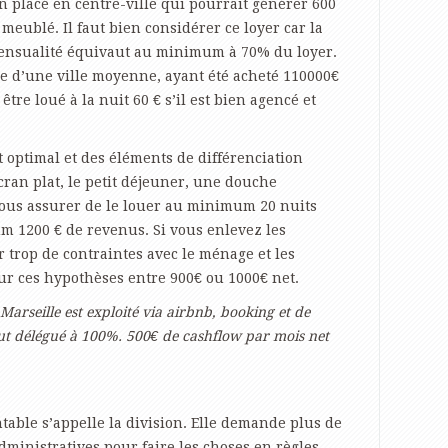
 placé en centre-ville qui pourrait générer 600
t meublé. Il faut bien considérer ce loyer car la
mensualité équivaut au minimum à 70% du loyer.
le d’une ville moyenne, ayant été acheté 110000€
tre loué à la nuit 60 € s’il est bien agencé et
optimal et des éléments de différenciation
cran plat, le petit déjeuner, une douche
 vous assurer de le louer au minimum 20 nuits
m 1200 € de revenus. Si vous enlevez les
 trop de contraintes avec le ménage et les
e sur ces hypothèses entre 900€ ou 1000€ net.
Marseille est exploité via airbnb, booking et de
out délégué à 100%. 500€ de cashflow par mois net
ntable s’appelle la division. Elle demande plus de
ministratives pour faire les choses en règles.