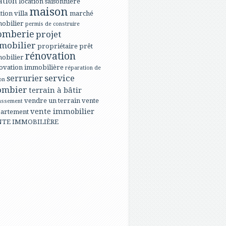
ation
location saisonnière
maison
tion villa
marché
obilier
permis de construire
omberie
projet
mobilier
propriétaire
prêt
rénovation
obilier
ovation immobilière
réparation de
service
serrurier
on
ombier
terrain à bâtir
vendre un terrain
vente
assement
vente immobilier
artement
NTE IMMOBILIÈRE