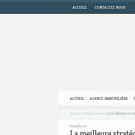
ACCUEIL
CONTACTEZ NOUS
ACCUEIL
AGENCE IMMOBILIÈRE
Home
»
Guide web
»
La meilleure stra
bénéfices
La meilleure straté