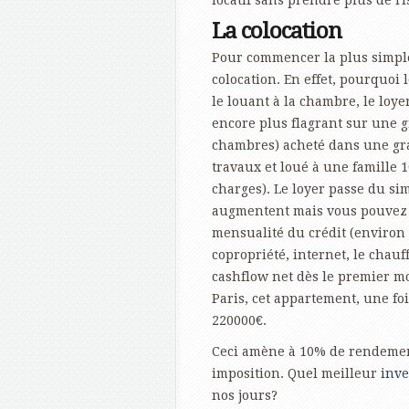
locatif sans prendre plus de r
La colocation
Pour commencer la plus simple
colocation. En effet, pourquoi
le louant à la chambre, le loye
encore plus flagrant sur une g
chambres) acheté dans une gra
travaux et loué à une famille 
charges). Le loyer passe du si
augmentent mais vous pouvez 
mensualité du crédit (environ
copropriété, internet, le chauf
cashflow net dès le premier m
Paris, cet appartement, une fo
220000€.
Ceci amène à 10% de rendemen
imposition. Quel meilleur
inve
nos jours?