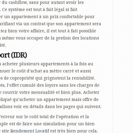
 du cashflow, sans pour autant avoir les
Ce système est tout à fait légal si fait
uer un appartement à un prix confortable pour
larifiant via un contrat que son appartement sera
ez bien votre affaire, il est tout à fait possible
s même vous occuper de la gestion des locations
ité.
rt (IDR)
 à acheter plusieurs appartements à la fois au
uer le coût d’achat au mètre carré et aussi
 de copropriété qui grignotent la rentabilité.
ots, l’effet cumulé des loyers sans les charges de
e couvrir votre mensualité et bien plus. Acheter
liqué qu’acheter un appartement mais offre de
llons voir en détails dans les pages qui suivent.
erreur sur le coût total de l’opération et la
imple est de faire une simulation pour un bien
 site
Rendement Locatif
est très bien pour cela.