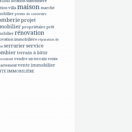
ation
location saisonnière
maison
tion villa
marché
obilier
permis de construire
omberie
projet
mobilier
propriétaire
prêt
rénovation
obilier
ovation immobilière
réparation de
service
serrurier
on
ombier
terrain à bâtir
vendre un terrain
vente
assement
vente immobilier
artement
NTE IMMOBILIÈRE