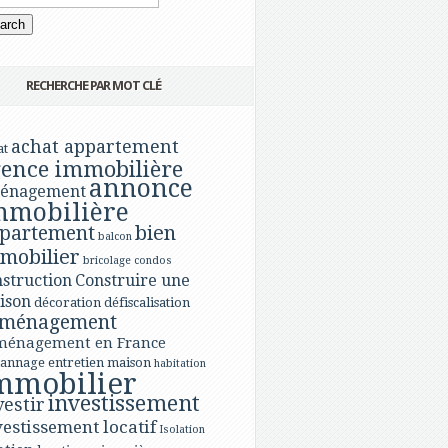
RECHERCHE PAR MOT CLÉ
achat appartement
at
ence immobilière
annonce
énagement
mmobilière
bien
partement
balcon
mobilier
bricolage
condos
struction
Construire une
ison
décoration
défiscalisation
ménagement
ménagement en France
annage
entretien maison
habitation
mmobilier
investissement
vestir
vestissement locatif
Isolation