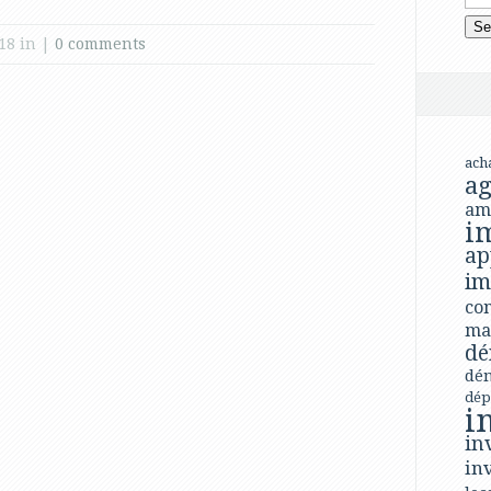
18 in |
0 comments
ach
ag
am
i
ap
im
con
ma
dé
dé
dép
i
in
in