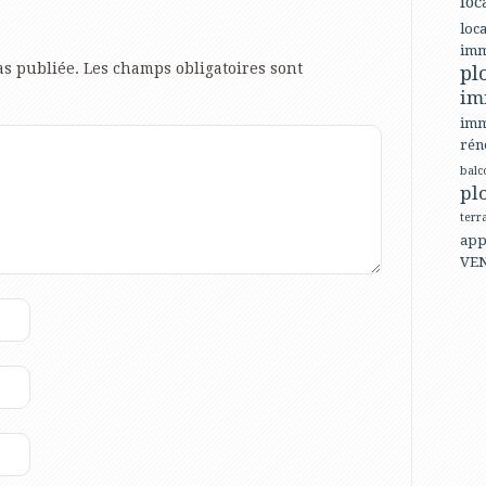
loc
loca
imm
as publiée.
Les champs obligatoires sont
pl
im
imm
rén
balc
pl
terr
app
VE