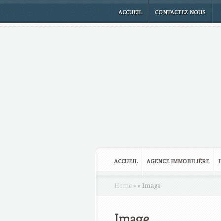
ACCUEIL
CONTACTEZ NOUS
ACCUEIL
AGENCE IMMOBILIÈRE
Home
»
»
Image
Image