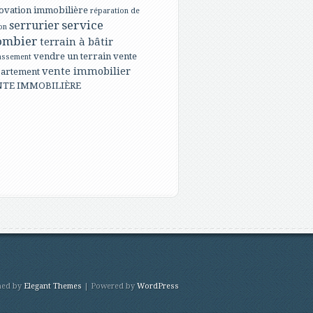
ovation immobilière
réparation de
service
serrurier
on
ombier
terrain à bâtir
vendre un terrain
vente
assement
vente immobilier
artement
NTE IMMOBILIÈRE
ned by
Elegant Themes
| Powered by
WordPress