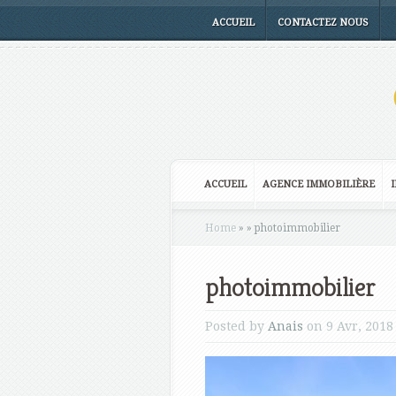
ACCUEIL
CONTACTEZ NOUS
ACCUEIL
AGENCE IMMOBILIÈRE
Home
»
»
photoimmobilier
photoimmobilier
Posted by
Anais
on 9 Avr, 2018