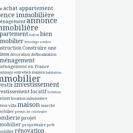
achat appartement
at
ence immobilière
annonce
énagement
mmobilière
bien
partement
balcon
mobilier
bricolage
condos
struction
Construire une
ison
décoration
défiscalisation
ménagement
ménagement en France
annage
entretien maison
habitation
mmobilier
investissement
vestir
vestissement locatif
Isolation
ation
location saisonnière
maison
tion villa
marché
obilier
permis de construire
omberie
projet
mobilier
propriétaire
prêt
rénovation
obilier