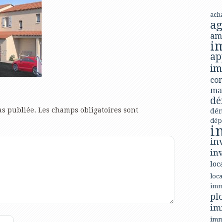
ach
ag
am
i
ap
im
con
ma
dé
as publiée.
Les champs obligatoires sont
dé
dép
i
in
in
loc
loca
imm
pl
im
imm