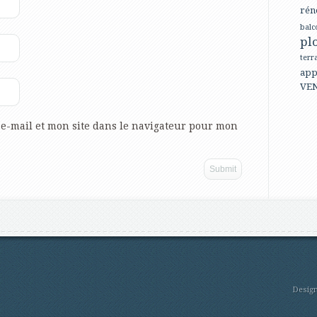
rén
balc
pl
terr
app
VE
e-mail et mon site dans le navigateur pour mon
Desig