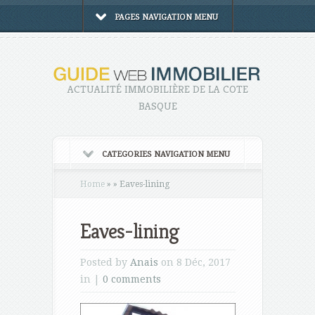
PAGES NAVIGATION MENU
ACTUALITÉ IMMOBILIÈRE DE LA COTE
BASQUE
CATEGORIES NAVIGATION MENU
Home
»
»
Eaves-lining
Eaves-lining
Posted by
Anais
on 8 Déc, 2017
in |
0 comments