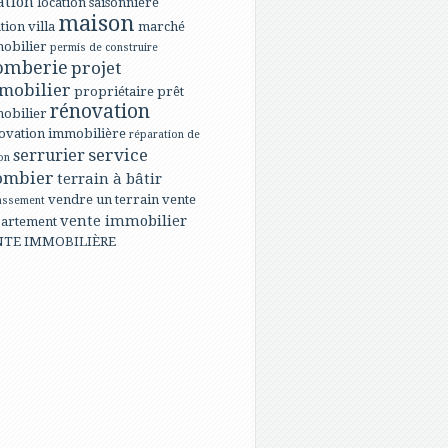
ation
location saisonnière
maison
tion villa
marché
obilier
permis de construire
omberie
projet
mobilier
propriétaire
prêt
rénovation
obilier
ovation immobilière
réparation de
service
serrurier
on
ombier
terrain à bâtir
vendre un terrain
vente
assement
vente immobilier
artement
NTE IMMOBILIÈRE