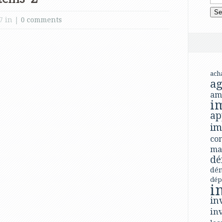
7 in |
0 comments
ach
ag
am
i
ap
im
con
ma
dé
dé
dép
i
in
in