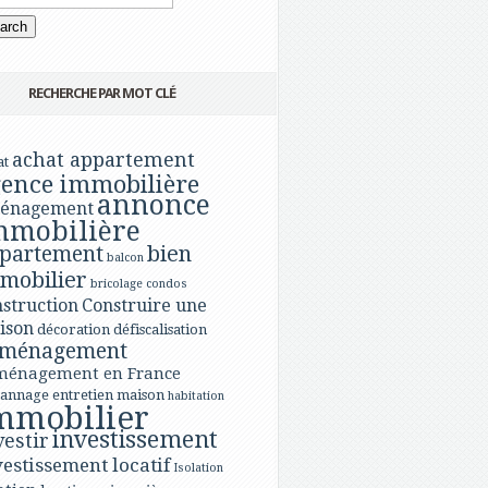
RECHERCHE PAR MOT CLÉ
achat appartement
at
ence immobilière
annonce
énagement
mmobilière
bien
partement
balcon
mobilier
bricolage
condos
struction
Construire une
ison
décoration
défiscalisation
ménagement
ménagement en France
annage
entretien maison
habitation
mmobilier
investissement
vestir
vestissement locatif
Isolation