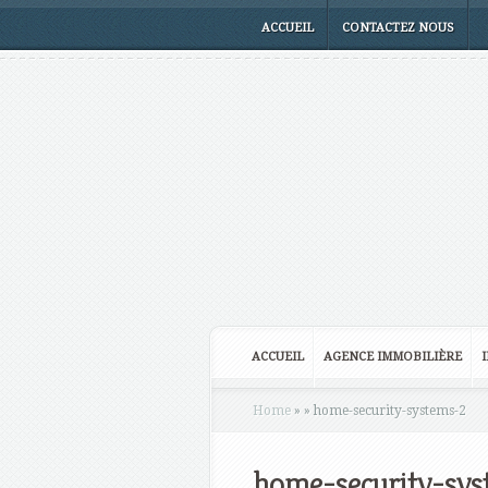
ACCUEIL
CONTACTEZ NOUS
ACCUEIL
AGENCE IMMOBILIÈRE
Home
»
»
home-security-systems-2
home-security-sys