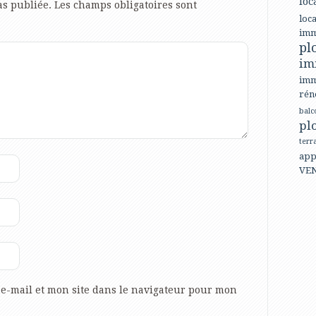
loc
as publiée.
Les champs obligatoires sont
loca
imm
pl
im
imm
rén
balc
pl
terr
app
VE
e-mail et mon site dans le navigateur pour mon