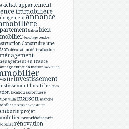
achat appartement
at
ence immobilière
annonce
énagement
mmobilière
bien
partement
balcon
mobilier
bricolage
condos
struction
Construire une
ison
décoration
défiscalisation
ménagement
ménagement en France
annage
entretien maison
habitation
mmobilier
investissement
vestir
vestissement locatif
Isolation
ation
location saisonnière
maison
tion villa
marché
obilier
permis de construire
omberie
projet
mobilier
propriétaire
prêt
rénovation
obilier