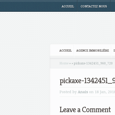
ACCUEIL
CONTACTEZ NOUS
ACCUEIL
AGENCE IMMOBILIÈRE
Home
»
»
pickaxe-1342451_960_720
pickaxe-1342451_
Posted by
Anais
on 18 Jan, 201
Leave a Comment