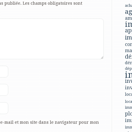
as publiée.
Les champs obligatoires sont
ach
ag
am
i
ap
im
con
ma
dé
dé
dép
i
in
in
loc
loca
imm
pl
im
e-mail et mon site dans le navigateur pour mon
imm