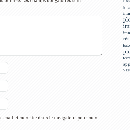
loc
as publiée.
Les champs obligatoires sont
loca
imm
pl
im
imm
rén
balc
pl
terr
app
VE
e-mail et mon site dans le navigateur pour mon