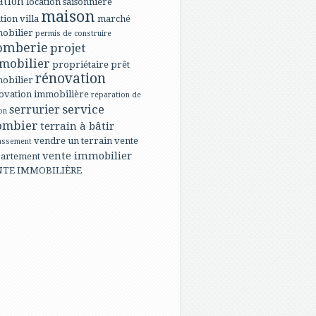
ation
location saisonnière
maison
tion villa
marché
obilier
permis de construire
omberie
projet
mobilier
propriétaire
prêt
rénovation
obilier
ovation immobilière
réparation de
service
serrurier
on
ombier
terrain à bâtir
vendre un terrain
vente
assement
vente immobilier
artement
NTE IMMOBILIÈRE