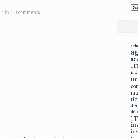
17 in |
0 comments
ach
ag
am
i
ap
im
con
ma
dé
dé
dép
i
in
in