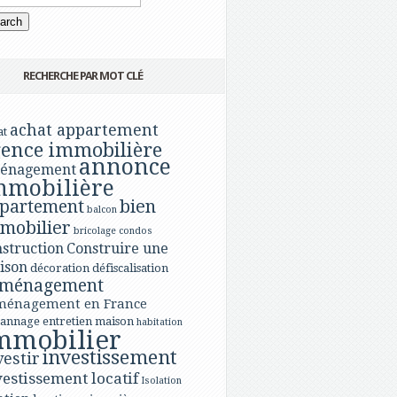
RECHERCHE PAR MOT CLÉ
achat appartement
at
ence immobilière
annonce
énagement
mmobilière
bien
partement
balcon
mobilier
bricolage
condos
struction
Construire une
ison
décoration
défiscalisation
ménagement
ménagement en France
annage
entretien maison
habitation
mmobilier
investissement
vestir
vestissement locatif
Isolation