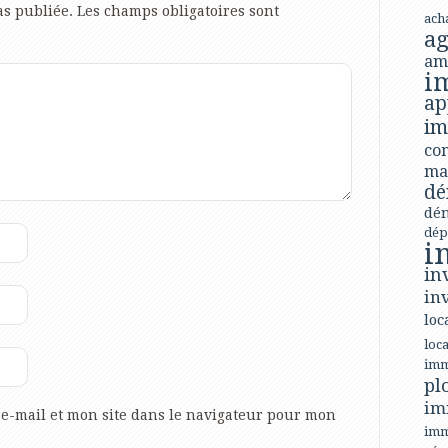
as publiée.
Les champs obligatoires sont
ach
ag
am
i
ap
im
con
ma
dé
dé
dép
i
in
in
loc
loca
imm
pl
im
e-mail et mon site dans le navigateur pour mon
imm