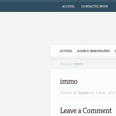
ACCUEIL
CONTACTEZ NOUS
ACCUEIL
AGENCE IMMOBILIÈRE
Home
»
»
immo
immo
Posted by
Anais
on 4 Mai, 2017
Leave a Comment