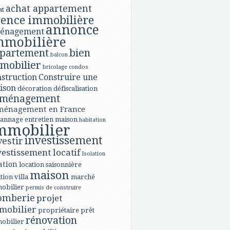
achat appartement
at
ence immobilière
annonce
énagement
mmobilière
bien
partement
balcon
mobilier
bricolage
condos
struction
Construire une
ison
décoration
défiscalisation
ménagement
ménagement en France
annage
entretien maison
habitation
mmobilier
investissement
vestir
vestissement locatif
Isolation
ation
location saisonnière
maison
tion villa
marché
obilier
permis de construire
omberie
projet
mobilier
propriétaire
prêt
rénovation
obilier