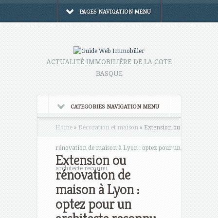
PAGES NAVIGATION MENU
ACTUALITÉ IMMOBILIÈRE DE LA COTE
BASQUE
CATEGORIES NAVIGATION MENU
Home
»
Décoration et maison
»
Extension ou
rénovation de maison à Lyon : optez pour un
Extension ou
architecte reconnu
rénovation de
maison à Lyon :
optez pour un