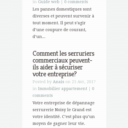
in
Guide web
|
0 comments
Les pannes domestiques sont
diverses et peuvent survenir à
tout moment. Il peut s’agir
d’une coupure de courant,
d’un...
Comment les serruriers
commerciaux peuvent-
ils aider à sécuriser
votre entreprise?
Posted by
Anais
on 25 Avr, 2017
in
Immobilier appartement
|
0
comments
Votre entreprise de dépannage
serrurerie Noisy le Grand est
votre identité. C’est plus qu’un
moyen de gagner leur vie.