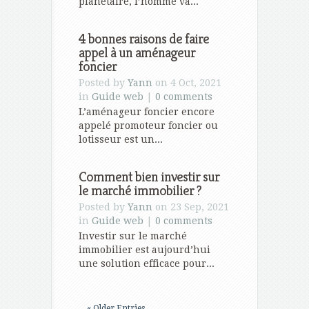
planétaire, l’homme va...
4 bonnes raisons de faire
appel à un aménageur
foncier
Posted by
Yann
on 4 Oct, 2021
in
Guide web
|
0 comments
L’aménageur foncier encore
appelé promoteur foncier ou
lotisseur est un...
Comment bien investir sur
le marché immobilier ?
Posted by
Yann
on 23 Sep, 2021
in
Guide web
|
0 comments
Investir sur le marché
immobilier est aujourd’hui
une solution efficace pour...
« Older Entries