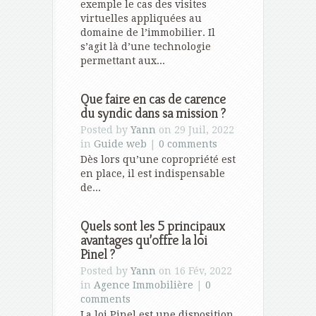
exemple le cas des visites
virtuelles appliquées au
domaine de l’immobilier. Il
s’agit là d’une technologie
permettant aux...
Que faire en cas de carence
du syndic dans sa mission ?
Posted by
Yann
on 29 Juil, 2022
in
Guide web
|
0 comments
Dès lors qu’une copropriété est
en place, il est indispensable
de...
Quels sont les 5 principaux
avantages qu’offre la loi
Pinel ?
Posted by
Yann
on 16 Fév, 2022
in
Agence Immobilière
|
0
comments
La loi Pinel est une disposition