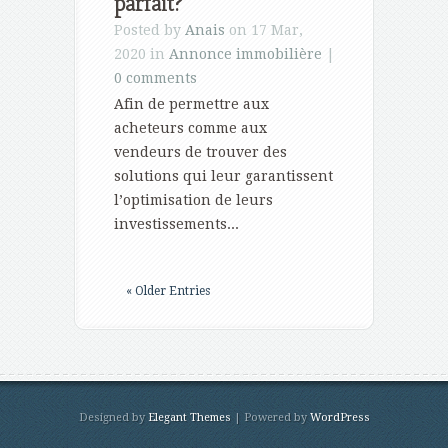
parfait?
Posted by
Anais
on 17 Mar,
2020 in
Annonce immobilière
|
0 comments
Afin de permettre aux
acheteurs comme aux
vendeurs de trouver des
solutions qui leur garantissent
l’optimisation de leurs
investissements...
« Older Entries
Designed by
Elegant Themes
| Powered by
WordPress