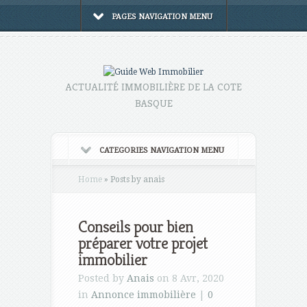
PAGES NAVIGATION MENU
ACTUALITÉ IMMOBILIÈRE DE LA COTE
BASQUE
CATEGORIES NAVIGATION MENU
Home
»
Posts by anais
Conseils pour bien
préparer votre projet
immobilier
Posted by
Anais
on 8 Avr, 2020
in
Annonce immobilière
|
0