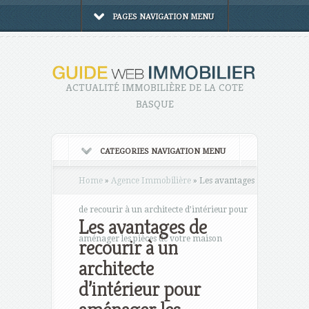
PAGES NAVIGATION MENU
ACTUALITÉ IMMOBILIÈRE DE LA COTE
BASQUE
CATEGORIES NAVIGATION MENU
Home
»
Agence Immobilière
»
Les avantages
de recourir à un architecte d’intérieur pour
Les avantages de
aménager les pièces de votre maison
recourir à un
architecte
d’intérieur pour