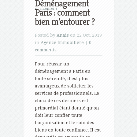
Déménagement
m’entourer ?
Paris : comment
bien m’entourer ?
Posted by
Anais
on 22 Oct, 2019
in
Agence Immobilière
|
0
comments
Pour réussir un
déménagement à Paris en
toute sérénité, il est plus
avantageux de solliciter les
services de professionnels. Le
choix de ces derniers est
primordial étant donné qu’on
doit leur confier toute
l’organisation et le soin des
biens en toute confiance. Il est