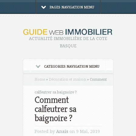
PAGES NAVIGATION MENU
ACTUALITÉ IMMOBILIÈRE DE LA COTE
BASQUE
CATEGORIES NAVIGATION MENU
Home
»
Décoration et maison
»
Comment
calfeutrer sa baignoire ?
Comment
calfeutrer sa
baignoire ?
Posted by
Anais
on 9 Mai, 2019