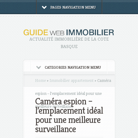
PAGES NAVIGATION MENU
ACTUALITÉ IMMOBILIÈRE DE LA COTE
BASQUE
CATEGORIES NAVIGATION MENU
Home
»
Immobilier appartement
»
Caméra
espion – l’emplacement idéal pour une
Caméra espion –
meilleure surveillance
l’emplacement idéal
pour une meilleure
surveillance