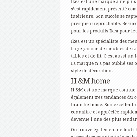
Ikea est une marque à ne plus 
s’est rapidement présenté com
intérieure. Son succès se rapp
presque irréprochable. Beauco
pour les produits Ikea pour leu
Ikea est un spécialiste des m
large gamme de meubles de ra
tables et de lit. C’est aussi u
La marque n’a pas oublié ses o
style de décoration.
H &M home
H &M est une marque connue p
également très tendances du cô
branche home. Son excellent ra
connaitre et appréciée rapidem
devenue l’une des plus tendan
On trouve également de tout c