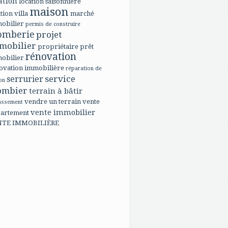
ation
location saisonnière
maison
tion villa
marché
obilier
permis de construire
omberie
projet
mobilier
propriétaire
prêt
rénovation
obilier
ovation immobilière
réparation de
service
serrurier
on
ombier
terrain à bâtir
vendre un terrain
vente
assement
vente immobilier
artement
NTE IMMOBILIÈRE