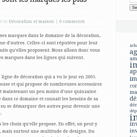
9 in
Décoration et maison
|
0 comments
ses marques dans le domaine de la décoration,
ue d’autres. Celles-ci sont réputées pour leur
ach
duits qu’elles proposent. Nous allons donc vous
ag
s marques dans les lignes qui suivent.
am
i
ap
ligne de décoration qui a vu le jour en 2005.
im
ouse et qui propose de nombreuses accessoires
con
ait maintenant un peu moins d’une quinzaine
ma
dé
dans ce domaine et connait les besoins de sa
dé
 a su se démarquer des autres pour devenir une
dép
.
i
in
s les choix qu’elle propose. En effet, on peut y
in
es, mais surtout une multitude de designs. Du