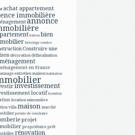
achat appartement
at
ence immobilière
annonce
énagement
mmobilière
bien
partement
balcon
mobilier
bricolage
condos
struction
Construire une
ison
décoration
défiscalisation
ménagement
ménagement en France
annage
entretien maison
habitation
mmobilier
investissement
vestir
vestissement locatif
Isolation
ation
location saisonnière
maison
tion villa
marché
obilier
permis de construire
omberie
projet
mobilier
propriétaire
prêt
rénovation
obilier