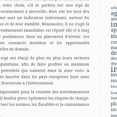
, votre choix, s’il se portera sur une scpi de
ach
ertainement à merveille. Bien sûr les taux des
ag
ssé sont un indicateur intéressant, surtout du
am
i
e et de leur stabilité. Néanmoins, il ne s’agit là
ap
vestissement immobilier est réputé sûr et à long
im
e positionner dans un placement d’avenir. Les
con
en constante mutation et les opportunités
ma
elles de demain.
dé
scpi ont élargi de plus en plus leurs secteurs
dé
dép
quisitions, afin de faire profiter au maximum
i
 potentiels qui naissent dans la zone euro. A
in
sont lancées dans les pays européens hors zone
in
 fructueuse à l’international.
loc
dispensable pour la réussite des investissements
loca
il faudra gérer également les risques de change.
imm
pl
riser les normes, les fiscalités et la connaissance
im
imm