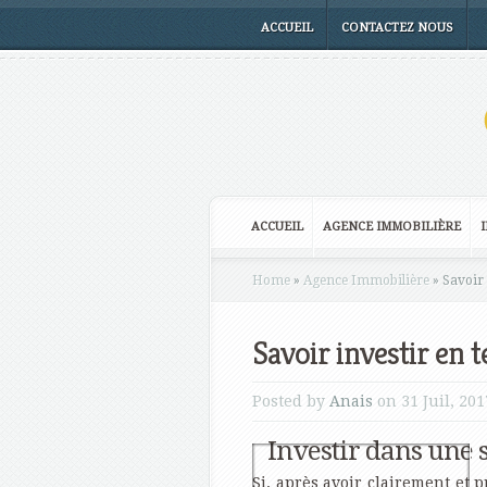
ACCUEIL
CONTACTEZ NOUS
ACCUEIL
AGENCE IMMOBILIÈRE
Home
»
Agence Immobilière
»
Savoir 
Savoir investir en 
Posted by
Anais
on 31 Juil, 20
Investir dans une 
Si, après avoir clairement et p