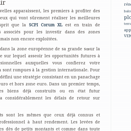
ir
rén
elles apparaissent, les premiers à profiter des
balc
pl
ceux qui vont sûrement réaliser les meilleures
terr
esprit que la
SCPI Corum XL
est en train de
app
s associés pour les investir dans des zones
VE
 mais non encore exploitées.
e dans la zone européenne de sa grande sœur la
e sur lequel asseoir les opportunités futures à
isionnelles auxquelles vous confierez votre
n sont rompues à la gestion internationale. Pour
a défini une stratégie consistant en un panachage
euro et hors zone euro. Dans un premier temps,
es biens déjà construits ou en état futur
a considérablement les délais de retour sur
ents sont les mêmes que ceux déjà connus et
 professionnel à haut rendement. Les levées de
les dès de petits montants et comme dans toute