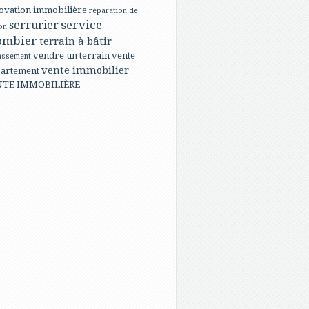
ovation immobilière
réparation de
service
serrurier
on
ombier
terrain à bâtir
vendre un terrain
vente
assement
vente immobilier
artement
NTE IMMOBILIÈRE