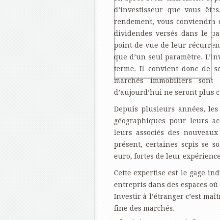
d’investisseur que vous êtes
rendement, vous conviendra c
dividendes versés dans le pa
point de vue de leur récurrenc
que d’un seul paramètre. L’in
terme. Il convient donc de s
marchés immobiliers sont 
d’aujourd’hui ne seront plus c
Depuis plusieurs années, les 
géographiques pour leurs ac
leurs associés des nouveaux
présent, certaines scpis se 
euro, fortes de leur expérience
Cette expertise est le gage in
entrepris dans des espaces où 
Investir à l’étranger c’est maît
fine des marchés.