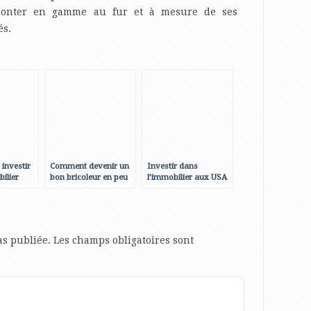
a monter en gamme au fur et à mesure de ses
és.
 investir
Comment devenir un
Investir dans
ilier
bon bricoleur en peu
l’immobilier aux USA
de temps ?
as publiée.
Les champs obligatoires sont