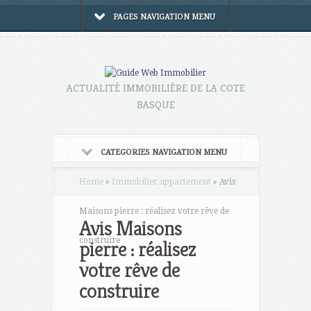
PAGES NAVIGATION MENU
ACTUALITÉ IMMOBILIÈRE DE LA COTE
BASQUE
CATEGORIES NAVIGATION MENU
Home
»
Immobilier appartement
»
Avis
Maisons pierre : réalisez votre rêve de
Avis Maisons
construire
pierre : réalisez
votre rêve de
construire